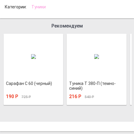
Категории:
Туники
Рекомендуем
Сарафан С 60 (черный)
Туника Т 380-П (темно-
синий)
190
Р
216
Р
725
Р
540
Р