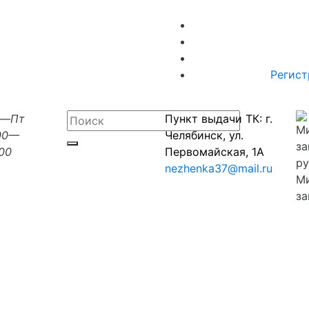
Регист
н—Пт
Пункт выдачи ТК: г.
00—
Челябинск, ул.
:00
Первомайская, 1А
nezhenka37@mail.ru
М
за