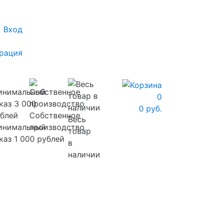
Вход
рация
0
0 руб.
Собственное
Весь
инимальный
производство
товар
каз 1 000 рублей
в
наличии