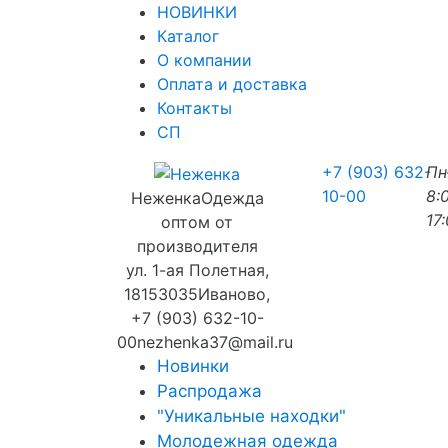
НОВИНКИ
Каталог
О компании
Оплата и доставка
Контакты
СП
+7 (903) 632-
П
10-00
8:
Неженка
Одежда
17
оптом от
производителя
ул. 1-ая Полетная,
18
153035
Иваново
,
+7 (903) 632-10-
00
nezhenka37@mail.ru
Новинки
Распродажа
"Уникальные находки"
Молодежная одежда