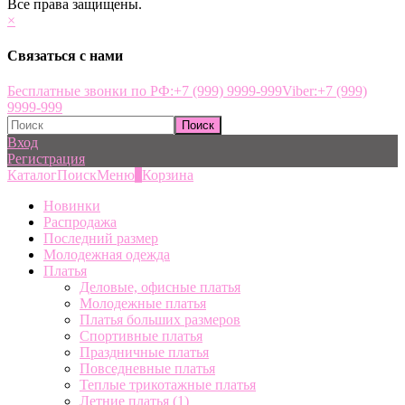
Все права защищены.
×
Связаться с нами
Бесплатные звонки по РФ:
+7 (999) 9999-999
Viber:
+7 (999)
9999-999
Вход
Регистрация
Каталог
Поиск
Меню
0
Корзина
Новинки
Распродажа
Последний размер
Молодежная одежда
Платья
Деловые, офисные платья
Молодежные платья
Платья больших размеров
Спортивные платья
Праздничные платья
Повседневные платья
Теплые трикотажные платья
Летние платья
(1)