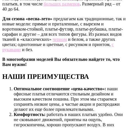
платьев, в том числе
больших размеров
. Размерный ряд – от
40 до 64.
Для сезона «весна-лето»
предлагаем как традиционные, так и
новые модели: прямые и приталенные, с вырезом и
воротником-стойкой, платье-футляр, платье-рубашка, платье-
сарафан и другие – для всех типов фигуры. Из разных видов
тканей в «классических»
черном
и белом, а также других
цветах; однотонные и цветные, с рисунком и принтом,
с
рукавами
и без.
В многообразии моделей Вы обязательно найдете то, что
Вам нужно!
НАШИ ПРЕИМУЩЕСТВА
Оптимальное соотношение «цена-качество»:
наши
офисные платья отличаются стильным дизайном и
высоким качеством пошива. При этом мы стараемся
сохранять низкие цены, а частые акции и распродажи
делают их еще более привлекательными.
Комфортность:
работать в наших платьях удобно. Они
не сковывают движений, приятны на ощупь,
гигроскопичны, хорошо пропускают воздух. В них