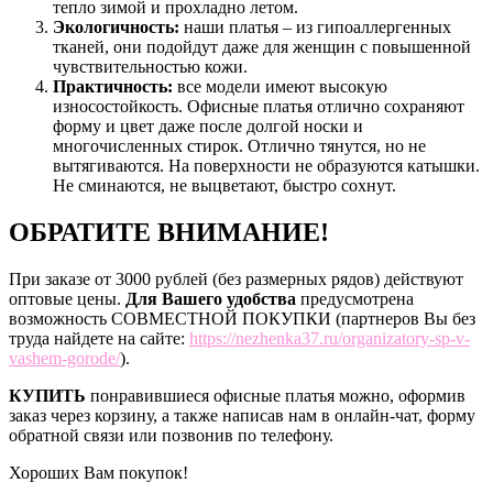
тепло зимой и прохладно летом.
Экологичность:
наши платья – из гипоаллергенных
тканей, они подойдут даже для женщин с повышенной
чувствительностью кожи.
Практичность:
все модели имеют высокую
износостойкость. Офисные платья отлично сохраняют
форму и цвет даже после долгой носки и
многочисленных стирок. Отлично тянутся, но не
вытягиваются. На поверхности не образуются катышки.
Не сминаются, не выцветают, быстро сохнут.
ОБРАТИТЕ ВНИМАНИЕ!
При заказе от 3000 рублей (без размерных рядов) действуют
оптовые цены.
Для Вашего удобства
предусмотрена
возможность СОВМЕСТНОЙ ПОКУПКИ (партнеров Вы без
труда найдете на сайте:
https://nezhenka37.ru/organizatory-sp-v-
vashem-gorode/
).
КУПИТЬ
понравившиеся офисные платья можно, оформив
заказ через корзину, а также написав нам в онлайн-чат, форму
обратной связи или позвонив по телефону.
Хороших Вам покупок!