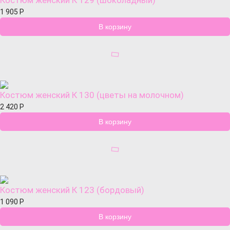
Костюм женский К 129 (шоколадный)
1 905
Р
Костюм женский К 130 (цветы на молочном)
2 420
Р
Костюм женский К 123 (бордовый)
1 090
Р