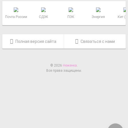
Почта России
СДЭК
ПЭК
Энергия
Кит (
Полная версия сайта
Связаться с нами
© 2026
Неженка
.
Все права защищены.