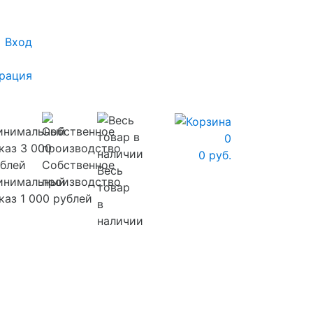
Вход
рация
0
0 руб.
Собственное
Весь
инимальный
производство
товар
каз 1 000 рублей
в
наличии