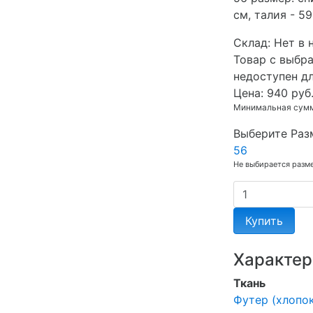
см, талия - 59
Cклад:
Нет в 
Товар с выбр
недоступен д
Цена:
940 руб
Минимальная сумма
Выберите Раз
56
Не выбирается разм
Купить
Характер
Ткань
Футер (хлопок