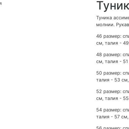
Туник
я
Туника ассим
молнии. Рукав
46 размер: спи
см, талия - 49
48 размер: спи
см, талия - 51
50 размер: спи
талия - 53 см,
52 размер: спи
см, талия - 55
54 размер: спи
талия - 57 см,
56 размер: спи