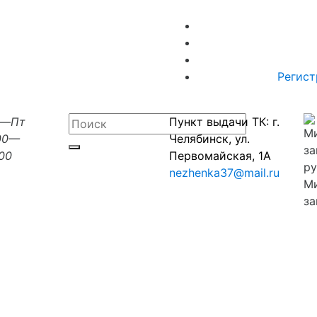
Регист
н—Пт
Пункт выдачи ТК: г.
00—
Челябинск, ул.
:00
Первомайская, 1А
nezhenka37@mail.ru
М
за