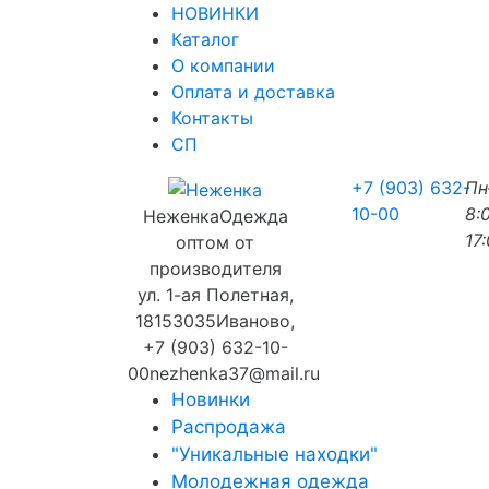
НОВИНКИ
Каталог
О компании
Оплата и доставка
Контакты
СП
+7 (903) 632-
П
10-00
8:
Неженка
Одежда
17
оптом от
производителя
ул. 1-ая Полетная,
18
153035
Иваново
,
+7 (903) 632-10-
00
nezhenka37@mail.ru
Новинки
Распродажа
"Уникальные находки"
Молодежная одежда