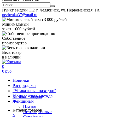
Пункт выдачи ТК: г. Челябинск, ул. Первомайская, 1А
nezhenka37@mail.ru
Минимальный
заказ 1 000 рублей
Собственное
производство
Весь товар
в наличии
0
0 руб.
Новинки
Распродажа
"Уникальные находки"
Молодежная одежда
Каталог товаров
Женщинам
Платья
Каталог товаров
Летние
Теплые
×
Сарафаны