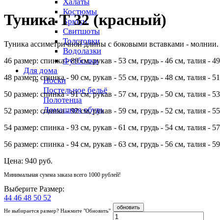
Халаты
Костюмы
Туника Т 32 (красный)
Брюки
Свитшоты
Толстовки
Туника ассиметричной длины с боковыми вставками - молнии. 
Водолазки
Футболки
46 размер: спинка - 89 см, рукав - 53 см, грудь - 46 см, талия - 49
Для дома
48 размер: спинка - 90 см, рукав - 55 см, грудь - 48 см, талия - 51
Носки
Постельное бельё
50 размер: спинка - 91 см, рукав - 57 см, грудь - 50 см, талия - 53
Полотенца
Домашняя обувь
52 размер: спинка - 92 см, рукав - 59 см, грудь - 52 см, талия - 55
54 размер: спинка - 93 см, рукав - 61 см, грудь - 54 см, талия - 57
56 размер: спинка - 94 см, рукав - 63 см, грудь - 56 см, талия - 59
Цена:
940 руб.
Минимальная сумма заказа всего 1000 рублей!
Выберите Размер:
44
46
48
50
52
Не выбирается размер? Нажмите "Обновить"