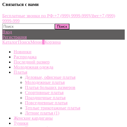
Связаться с нами
Бесплатные звонки по РФ:
+7 (999) 9999-999
Viber:
+7 (999)
9999-999
Вход
Регистрация
Каталог
Поиск
Меню
0
Корзина
Новинки
Распродажа
Последний размер
Молодежная одежда
Платья
Деловые, офисные платья
Молодежные платья
Платья больших размеров
Спортивные платья
Праздничные платья
Повседневные платья
Теплые трикотажные платья
Летние платья
(1)
Женские кардиганы
Туники