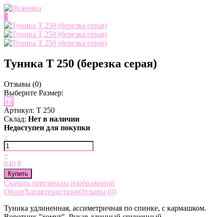
0
Туника Т 250 (березка серая)
Отзывы (
0
)
Выберите Размер:
44
Артикул:
Т 250
Cклад:
Нет в наличии
Недоступен для покупки
−
+
840
Р
Скачать оригиналы изображений
Обзор
Характеристики
Отзывы (
0
)
Туника удлиненная, ассиметричная по спинке, с кармашком.
Воротник "хомут". Рукав длинный спущенный.