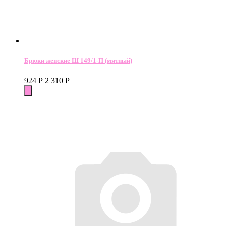
Брюки женские Ш 149/1-П (мятный)
924
Р
2 310
Р