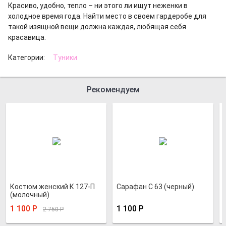
Красиво, удобно, тепло – ни этого ли ищут неженки в
холодное время года. Найти место в своем гардеробе для
такой изящной вещи должна каждая, любящая себя
красавица.
Категории:
Туники
Рекомендуем
Костюм женский К 127-П
Сарафан С 63 (черный)
(молочный)
1 100
Р
1 100
Р
2 750
Р