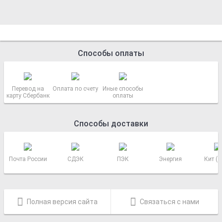
Способы оплаты
Перевод на
Оплата по счету
Иные способы
карту Сбербанк
оплаты
Способы доставки
Почта России
СДЭК
ПЭК
Энергия
Кит (
Полная версия сайта
Связаться с нами