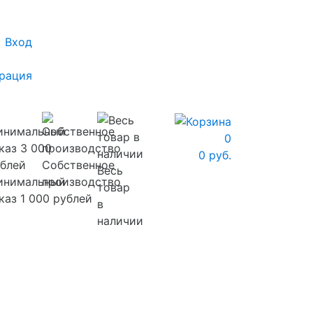
Вход
рация
0
0 руб.
Собственное
Весь
инимальный
производство
товар
каз 1 000 рублей
в
наличии