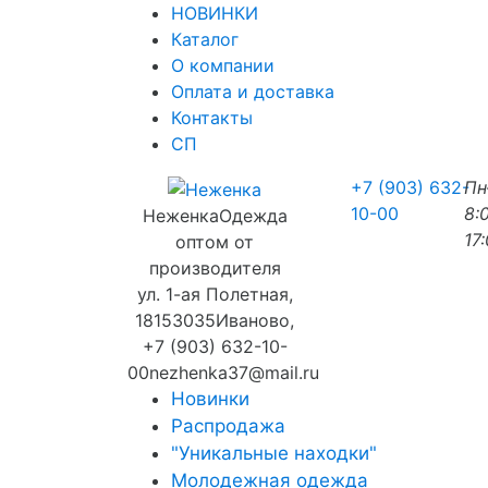
НОВИНКИ
Каталог
О компании
Оплата и доставка
Контакты
СП
+7 (903) 632-
П
10-00
8:
Неженка
Одежда
17
оптом от
производителя
ул. 1-ая Полетная,
18
153035
Иваново
,
+7 (903) 632-10-
00
nezhenka37@mail.ru
Новинки
Распродажа
"Уникальные находки"
Молодежная одежда