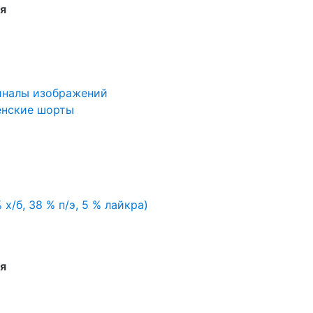
я
иналы изображений
нские шорты
 х/б, 38 % п/э, 5 % лайкра)
я