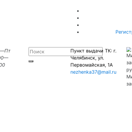
Регист
н—Пт
Пункт выдачи ТК: г.
00—
Челябинск, ул.
:00
Первомайская, 1А
nezhenka37@mail.ru
М
за