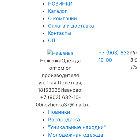
НОВИНКИ
Каталог
О компании
Оплата и доставка
Контакты
СП
+7 (903) 632-
П
10-00
8:
Неженка
Одежда
17
оптом от
производителя
ул. 1-ая Полетная,
18
153035
Иваново
,
+7 (903) 632-10-
00
nezhenka37@mail.ru
Новинки
Распродажа
"Уникальные находки"
Молодежная одежда