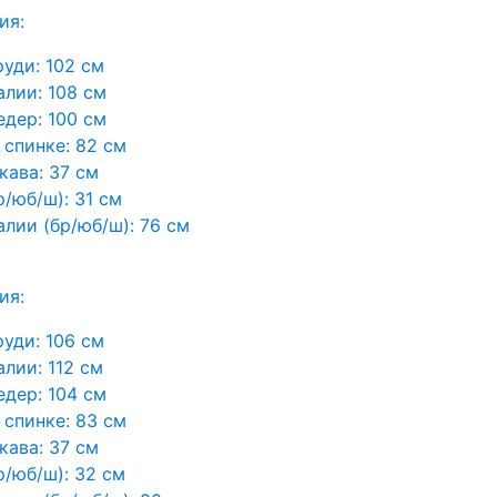
ия:
руди:
102 см
алии:
108 см
едер:
100 см
 спинке:
82 см
кава:
37 см
р/юб/ш):
31 см
алии (бр/юб/ш):
76 см
ия:
руди:
106 см
алии:
112 см
едер:
104 см
 спинке:
83 см
кава:
37 см
р/юб/ш):
32 см