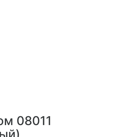
юм 08011
ый)