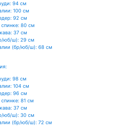
руди:
94 см
алии:
100 см
едер:
92 см
 спинке:
80 см
кава:
37 см
р/юб/ш):
29 см
алии (бр/юб/ш):
68 см
ия:
руди:
98 см
алии:
104 см
едер:
96 см
 спинке:
81 см
кава:
37 см
р/юб/ш):
30 см
алии (бр/юб/ш):
72 см