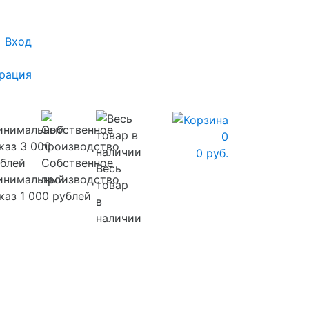
Вход
рация
0
0 руб.
Собственное
Весь
инимальный
производство
товар
каз 1 000 рублей
в
наличии