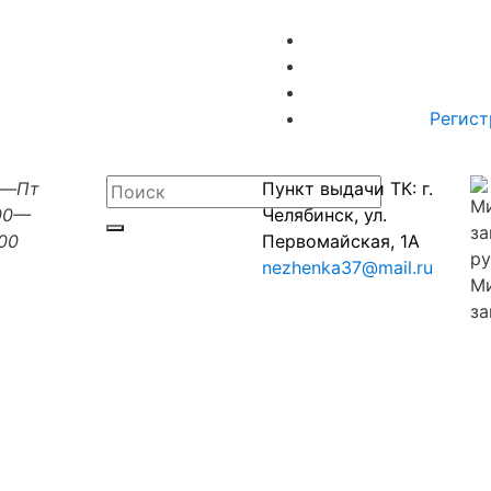
Регист
н—Пт
Пункт выдачи ТК: г.
00—
Челябинск, ул.
:00
Первомайская, 1А
nezhenka37@mail.ru
М
за