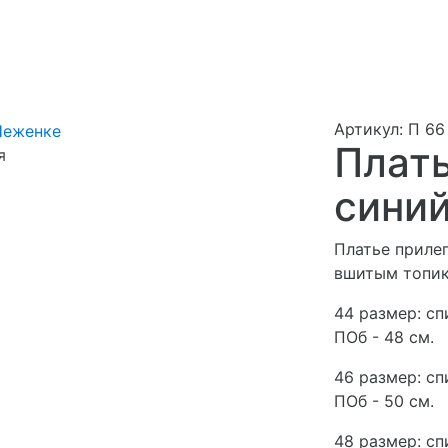
Артикул: П 66
Плать
я
синий
Платье приле
вшитым топик
44 размер: спи
ПОб - 48 см.
46 размер: спи
ПОб - 50 см.
48 размер: спи