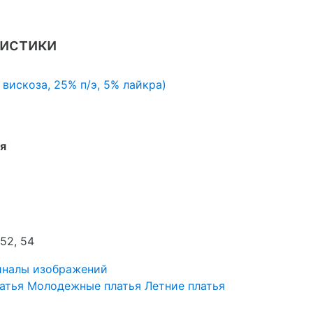
истики
 вискоза, 25% п/э, 5% лайкра)
я
 52, 54
иналы изображений
атья
Молодежные платья
Летние платья