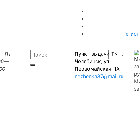
Регист
н—Пт
Пункт выдачи ТК: г.
00—
Челябинск, ул.
:00
Первомайская, 1А
nezhenka37@mail.ru
М
за