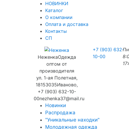
НОВИНКИ
Каталог
О компании
Оплата и доставка
Контакты
СП
+7 (903) 632-
П
10-00
8:
Неженка
Одежда
17
оптом от
производителя
ул. 1-ая Полетная,
18
153035
Иваново
,
+7 (903) 632-10-
00
nezhenka37@mail.ru
Новинки
Распродажа
"Уникальные находки"
Молодежная одежда