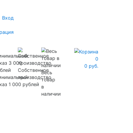
Вход
рация
0
0 руб.
Собственное
Весь
инимальный
производство
товар
каз 1 000 рублей
в
наличии