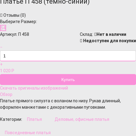
Платье П 458 (темно-синий)
Отзывы (
0
)
Выберите Размер:
54
Артикул:
П 458
Cклад:
Нет в наличии
Недоступен для покупки
−
+
1 020
Р
Скачать оригиналы изображений
Обзор
Платье прямого силуэта с воланом по низу. Рукав длинный,
оформлен манжетами с декоративными пуговками.
Категории:
Платья
Деловые, офисные платья
Повседневные платья