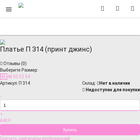
Платье П 314 (принт джинс)
Отзывы (
0
)
Выберите Размер:
46
48
50
52
54
Артикул:
П 314
Cклад:
Нет в наличии
Недоступен для покупки
−
+
840
Р
Скачать оригиналы изображений