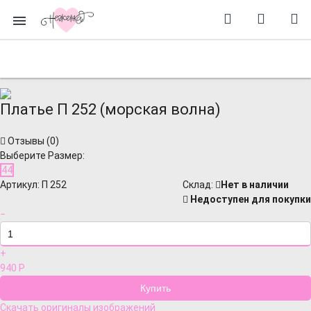
Платье П 252 (морская волна)
Отзывы (
0
)
Выберите Размер:
44
Артикул:
П 252
Cклад:
Нет в наличии
Недоступен для покупки
−
+
940
Р
Скачать оригиналы изображений