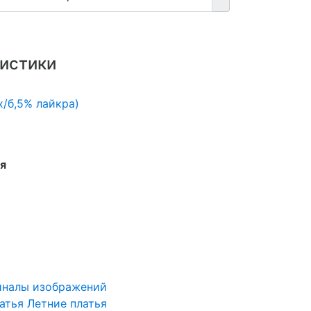
истики
х/б,5% лайкра)
я
иналы изображений
атья
Летние платья