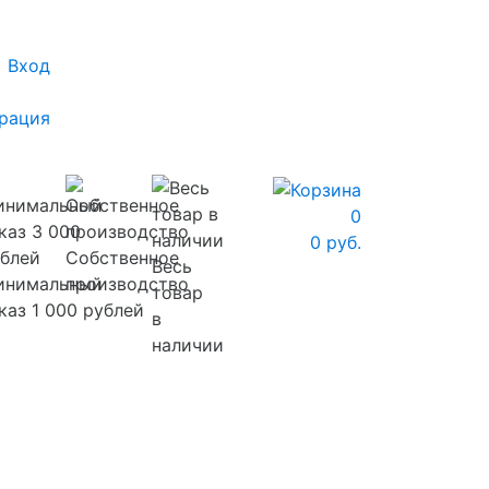
Вход
рация
0
0 руб.
Собственное
Весь
инимальный
производство
товар
каз 1 000 рублей
в
наличии