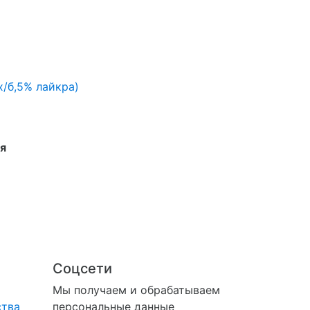
х/б,5% лайкра)
я
Соцсети
Мы получаем и обрабатываем
ства
персональные данные