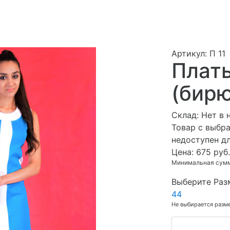
Артикул: П 11
Плать
(бир
Cклад:
Нет в 
Товар с выбр
недоступен д
Цена:
675 руб.
Минимальная сумма
Выберите Раз
44
Не выбирается разм