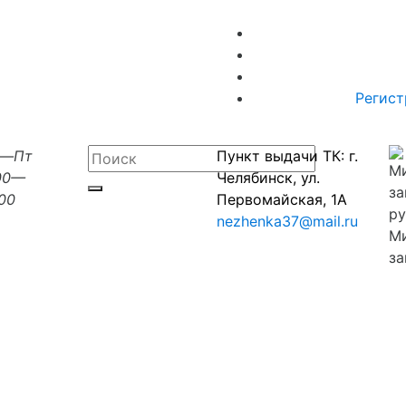
Регист
н—Пт
Пункт выдачи ТК: г.
00—
Челябинск, ул.
:00
Первомайская, 1А
nezhenka37@mail.ru
М
за