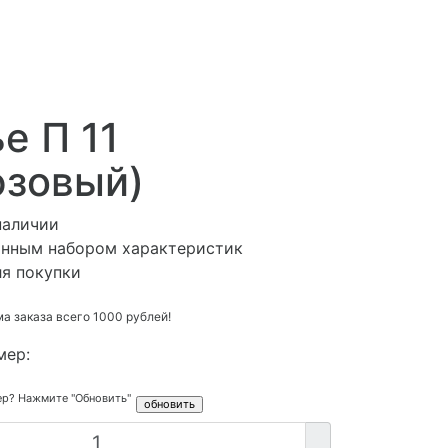
е П 11
юзовый)
наличии
анным набором характеристик
ля покупки
 заказа всего 1000 рублей!
мер:
ер? Нажмите "Обновить"