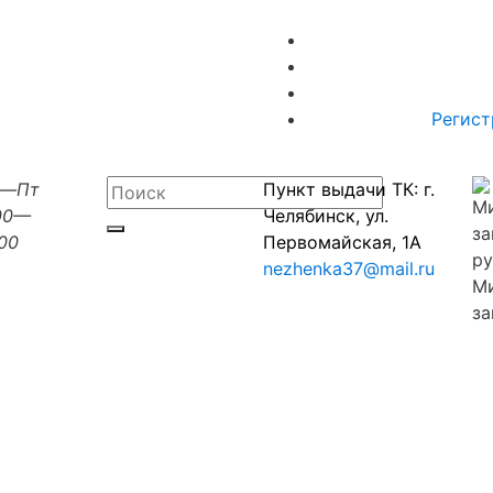
Регист
н—Пт
Пункт выдачи ТК: г.
00—
Челябинск, ул.
:00
Первомайская, 1А
nezhenka37@mail.ru
М
за