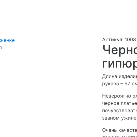
Артикул: 1008
Черно
я
гипю
Длина изделия
рукава – 57 с
Невероятно э
черное платье
почувствоват
званом ужине?
Очень качеств