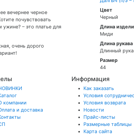
Далгыч (п/э –
Цвет
ее вечернее черное
Черный
Хотите почувствовать
 ужине? – это платье для
Длина издели
Миди
Длина рукава
жная, очень дорого
Длинный рука
ариант!
Размер
44
делы
Информация
НОВИНКИ
Как заказать
Каталог
Условия сотрудниче
О компании
Условия возврата
Оплата и доставка
Новости
Контакты
Прайс-листы
СП
Размерные таблицы
Карта сайта