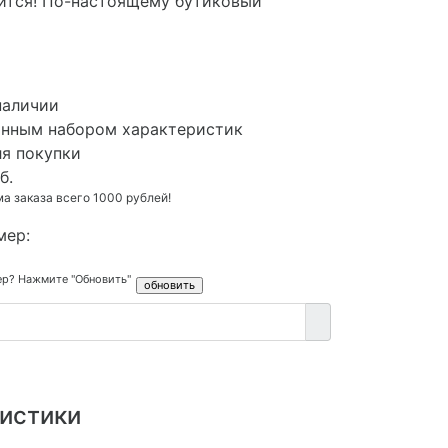
ится! По-настоящему бутиковый
наличии
анным набором характеристик
ля покупки
б.
 заказа всего 1000 рублей!
мер:
ер? Нажмите "Обновить"
истики