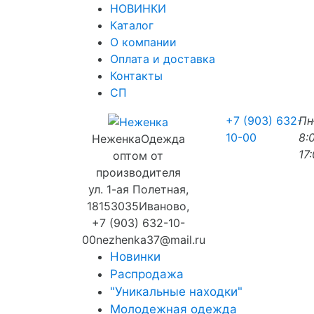
НОВИНКИ
Каталог
О компании
Оплата и доставка
Контакты
СП
+7 (903) 632-
П
10-00
8:
Неженка
Одежда
17
оптом от
производителя
ул. 1-ая Полетная,
18
153035
Иваново
,
+7 (903) 632-10-
00
nezhenka37@mail.ru
Новинки
Распродажа
"Уникальные находки"
Молодежная одежда