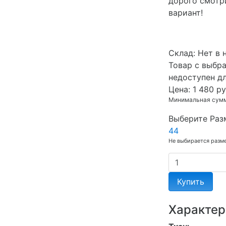
дорого смотр
вариант!
Cклад:
Нет в 
Товар с выбр
недоступен д
Цена:
1 480 ру
Минимальная сумма
Выберите Раз
44
Не выбирается разм
Купить
Характер