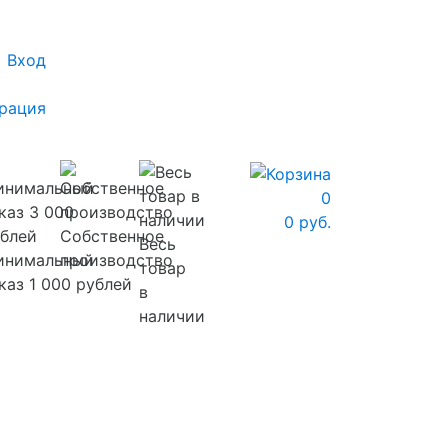
Вход
рация
0
0 руб.
Собственное
Весь
инимальный
производство
товар
каз 1 000 рублей
в
наличии