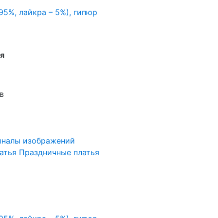
 95%, лайкра – 5%), гипюр
я
в
иналы изображений
атья
Праздничные платья