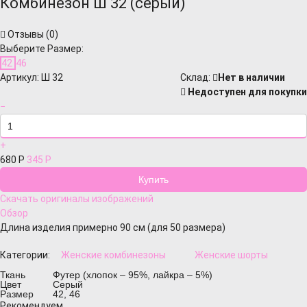
Комбинезон Ш 32 (серый)
Отзывы (
0
)
Выберите Размер:
42
46
Артикул:
Ш 32
Cклад:
Нет в наличии
Недоступен для покупки
−
+
680
Р
345
Р
Скачать оригиналы изображений
Обзор
Длина изделия примерно 90 см (для 50 размера)
Категории:
Женские комбинезоны
Женские шорты
Ткань
Футер (хлопок – 95%, лайкра – 5%)
Цвет
Серый
Размер
42, 46
Рекомендуем