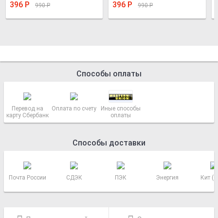
396
Р
396
Р
990
Р
990
Р
Способы оплаты
Перевод на
Оплата по счету
Иные способы
карту Сбербанк
оплаты
Способы доставки
Почта России
СДЭК
ПЭК
Энергия
Кит (