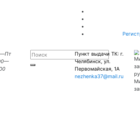
Регист
н—Пт
Пункт выдачи ТК: г.
00—
Челябинск, ул.
:00
Первомайская, 1А
nezhenka37@mail.ru
М
за