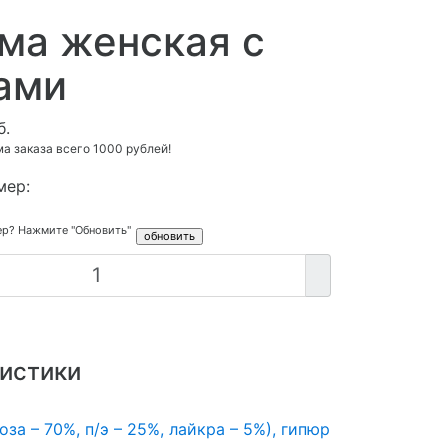
ма женская с
ами
б.
 заказа всего 1000 рублей!
мер:
ер? Нажмите "Обновить"
истики
оза – 70%, п/э – 25%, лайкра – 5%), гипюр