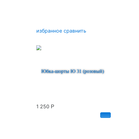
избранное
сравнить
Юбка-шорты Ю 31 (розовый)
1 250
Р