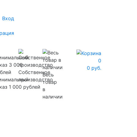
Вход
рация
0
0 руб.
Собственное
Весь
инимальный
производство
товар
каз 1 000 рублей
в
наличии