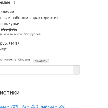
емые =)
наличии
анным набором характеристик
ля покупки
595 руб.
 заказа всего 1000 рублей!
руб.
(
14%
)
мер:
ер? Нажмите "Обновить"
истики
оза – 70%, п/э – 25%, лайкра – 5%)