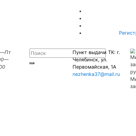
Регист
н—Пт
Пункт выдачи ТК: г.
00—
Челябинск, ул.
:00
Первомайская, 1А
nezhenka37@mail.ru
М
за