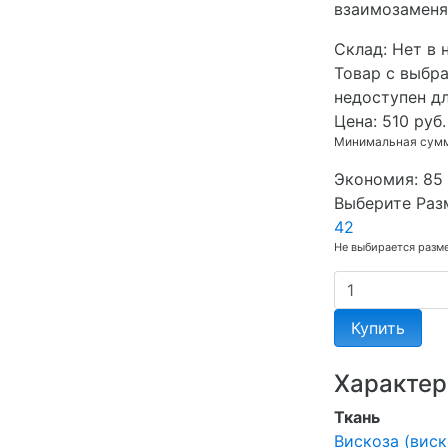
взаимозаменя
Cклад:
Нет в 
Товар с выбр
недоступен д
Цена:
510 руб.
Минимальная сумма
Экономия:
85 
Выберите Раз
42
Не выбирается разм
Купить
Характер
Ткань
Вискоза (виск