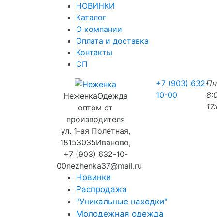
НОВИНКИ
Каталог
О компании
Оплата и доставка
Контакты
СП
+7 (903) 632-
П
10-00
8:
Неженка
Одежда
17
оптом от
производителя
ул. 1-ая Полетная,
18
153035
Иваново
,
+7 (903) 632-10-
00
nezhenka37@mail.ru
Новинки
Распродажа
"Уникальные находки"
Молодежная одежда