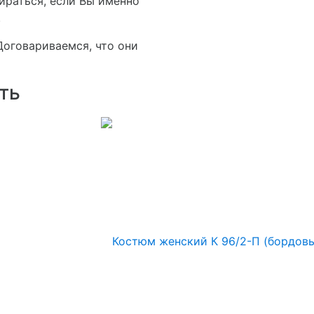
ираться, если Вы именно
.
 Договариваемся, что они
ть