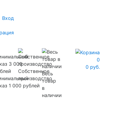
Вход
рация
0
0 руб.
Собственное
Весь
инимальный
производство
товар
каз 1 000 рублей
в
наличии