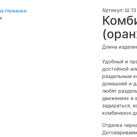
Артикул: Ш 13
Комб
я
(ора
Длина изделия
Удобный и пр
достойной ал
раздельным к
домашней и д
любят раздель
движениях и 
задираться, е
комбинезон дл
Отделка черна
Договариваем