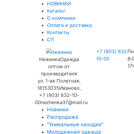
НОВИНКИ
Каталог
О компании
Оплата и доставка
Контакты
СП
+7 (903) 632-
П
10-00
8:
Неженка
Одежда
17
оптом от
производителя
ул. 1-ая Полетная,
18
153035
Иваново
,
+7 (903) 632-10-
00
nezhenka37@mail.ru
Новинки
Распродажа
"Уникальные находки"
Молодежная одежда