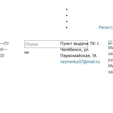
Регист
н—Пт
Пункт выдачи ТК: г.
00—
Челябинск, ул.
:00
Первомайская, 1А
nezhenka37@mail.ru
М
за