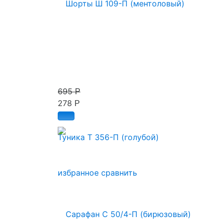
695
Р
278
Р
Туника Т 356-П (голубой)
избранное
сравнить