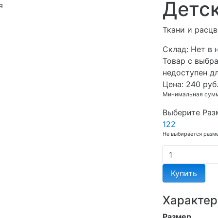
Детск
я
Ткани и расцв
Cклад:
Нет в 
Товар с выбр
недоступен д
Цена:
240 руб
Минимальная сумма
Выберите Раз
122
Не выбирается разм
Купить
Характер
Размер