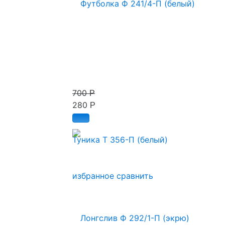
700
Р
280
Р
Туника Т 356-П (белый)
избранное
сравнить