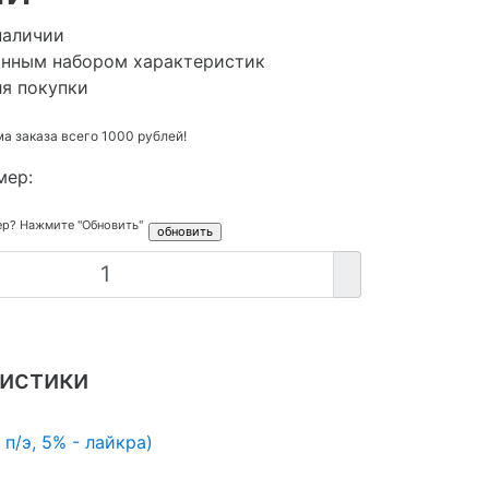
наличии
анным набором характеристик
ля покупки
 заказа всего 1000 рублей!
мер:
ер? Нажмите "Обновить"
истики
 п/э, 5% - лайкра)