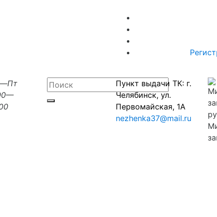
Регист
н—Пт
Пункт выдачи ТК: г.
00—
Челябинск, ул.
:00
Первомайская, 1А
nezhenka37@mail.ru
М
за