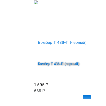
Бомбер Т 436-П (черный)
1 595
Р
638
Р