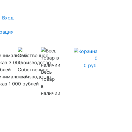
Вход
рация
0
0 руб.
Собственное
Весь
инимальный
производство
товар
каз 1 000 рублей
в
наличии