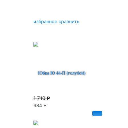
избранное
сравнить
Юбка Ю 44-П (голубой)
1 710
Р
684
Р