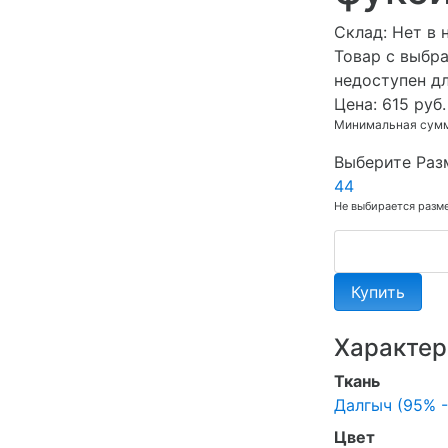
Cклад:
Нет в 
Товар с выбр
недоступен д
Цена:
615 руб.
Минимальная сумма
Выберите Раз
44
Не выбирается разм
Купить
Характер
Ткань
Далгыч (95% -
Цвет