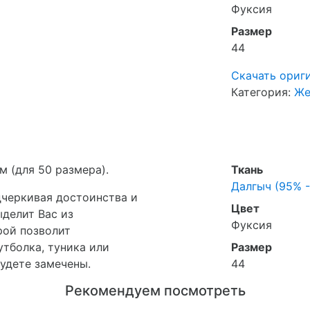
Фуксия
Размер
44
Скачать ориг
Категория:
Же
м (для 50 размера).
Ткань
Далгыч (95% -
дчеркивая достоинства и
Цвет
ыделит Вас из
Фуксия
рой позволит
тболка, туника или
Размер
будете замечены.
44
Рекомендуем посмотреть