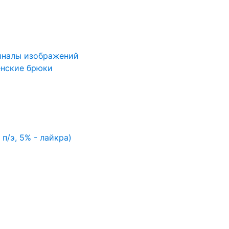
иналы изображений
нские брюки
 п/э, 5% - лайкра)