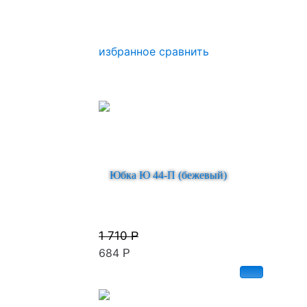
избранное
сравнить
Юбка Ю 44-П (бежевый)
1 710
Р
684
Р